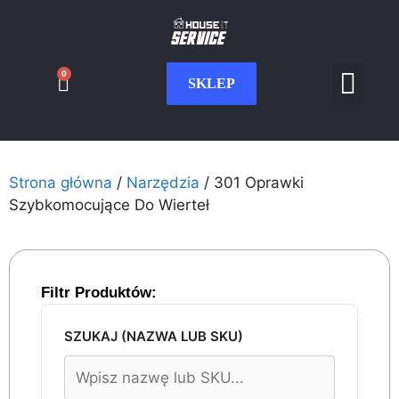
0
SKLEP
Serwis CNC
Wdrożenia i int
Moje konto
Strona główna
/
Narzędzia
/ 301 Oprawki
Szybkomocujące Do Wierteł
Filtr Produktów:
SZUKAJ (NAZWA LUB SKU)