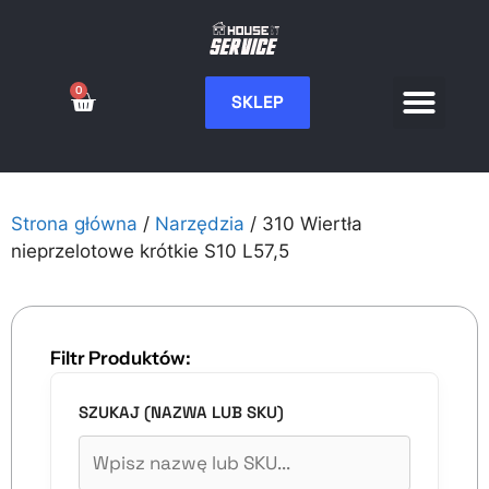
0
SKLEP
Serwis CNC
Wdrożenia i integ
Moje konto
Strona główna
/
Narzędzia
/ 310 Wiertła
nieprzelotowe krótkie S10 L57,5
Filtr Produktów:
SZUKAJ (NAZWA LUB SKU)