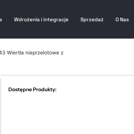
a
Wdrożenia i integracje
Sprzedaż
O Nas
43 Wiertła nieprzelotowe z
Dostępne Produkty: