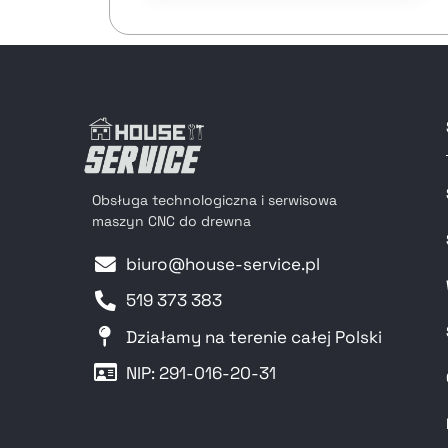
Obsługa technologiczna i serwisowa
maszyn CNC do drewna
biuro@house-service.pl
519 373 383
Działamy na terenie całej Polski
NIP: 291-016-20-31​