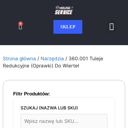
0
SKLEP
Serwis CNC
Wdrożenia i int
Moje konto
Strona główna
/
Narzędzia
/ 360.001 Tuleje
Redukcyjne (Oprawki) Do Wierteł
Filtr Produktów:
SZUKAJ (NAZWA LUB SKU)