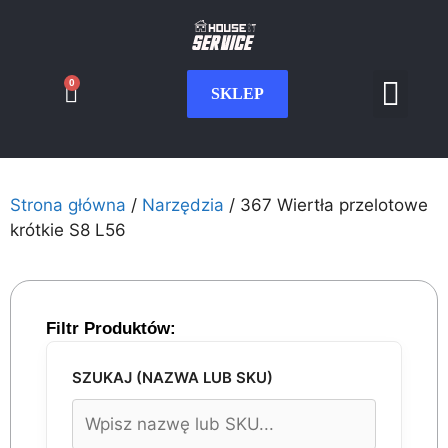
0
SKLEP
Serwis CNC
Wdrożenia i int
Moje konto
Strona główna
/
Narzędzia
/ 367 Wiertła przelotowe
krótkie S8 L56
Filtr Produktów:
SZUKAJ (NAZWA LUB SKU)