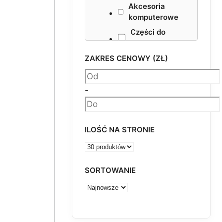
Akcesoria
komputerowe
Części do
maszyn
ZAKRES CENOWY (ZŁ)
+
Materiały
pakowe
-
Smary
NESTING VHF
Akcesoria
ILOŚĆ NA STRONIE
SORTOWANIE