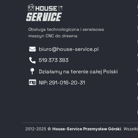
Materiały pakowe
Narzędzia
301 Oprawki
Obsługa technologiczna i serwisowa
Szybkomocujące Do
maszyn CNC do drewna
Wierteł
302 Oprawki
biuro@house-service.pl
Szybkomocujące Do
Wierteł
519 373 383
303 Oprawki
Działamy na terenie całej Polski
Szybkomocujące Do
Wierteł
NIP: 291-016-20-31​
304 Oprawki
Szybkomocujące Do
Wierteł
305 Oprawki
Szybkomocujące Do
Wierteł
2012-
2025
©
House-Service Przemysław Górski
. Wszelk
312 Wiertła do maszyn