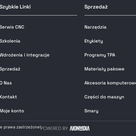
Szybkie Linki
Sprzedaż
Serwis CNC
Narzędzia
Szkolenia
Etykiety
Wdrożenia i integracje
Programy TPA
Sprzedaż
Materiały pakowe
O Nas
Akcesoria komputerow
Kontakt
Części do maszyn
Moje konto
Smary
ie prawa zastrzeżone!