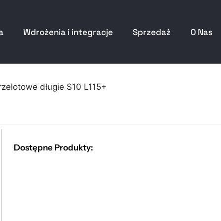
a
Wdrożenia i integracje
Sprzedaż
O Nas
przelotowe długie S10 L115+
Dostępne Produkty: