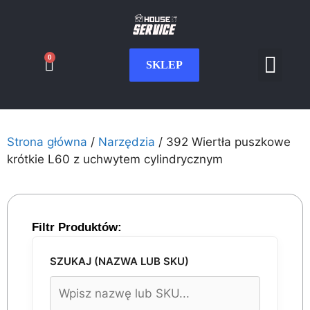
0
SKLEP
Serwis CNC
Wdrożenia i int
Moje konto
Strona główna
/
Narzędzia
/ 392 Wiertła puszkowe
krótkie L60 z uchwytem cylindrycznym
Filtr Produktów:
SZUKAJ (NAZWA LUB SKU)