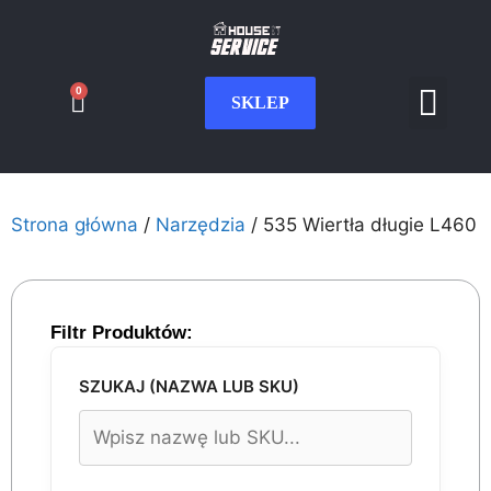
0
SKLEP
Serwis CNC
Wdrożenia i int
Moje konto
Strona główna
/
Narzędzia
/ 535 Wiertła długie L460
Filtr Produktów:
SZUKAJ (NAZWA LUB SKU)