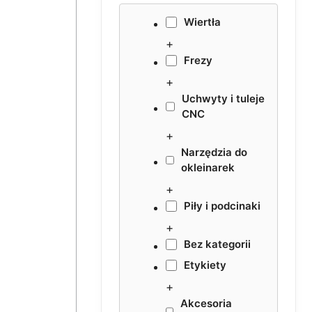
Wiertła
+
Frezy
+
Uchwyty i tuleje
CNC
+
Narzędzia do
okleinarek
+
Piły i podcinaki
+
Bez kategorii
Etykiety
+
Akcesoria