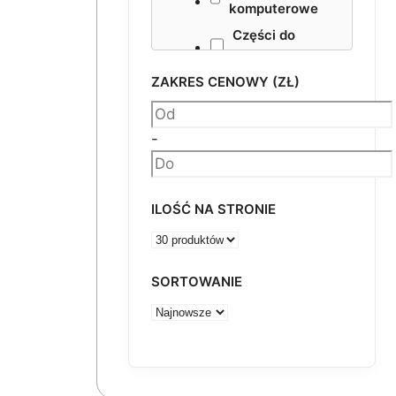
komputerowe
Części do
maszyn
ZAKRES CENOWY (ZŁ)
+
Materiały
pakowe
-
Smary
NESTING VHF
Akcesoria
ILOŚĆ NA STRONIE
SORTOWANIE