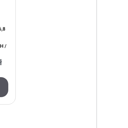
6,8
H /
ł