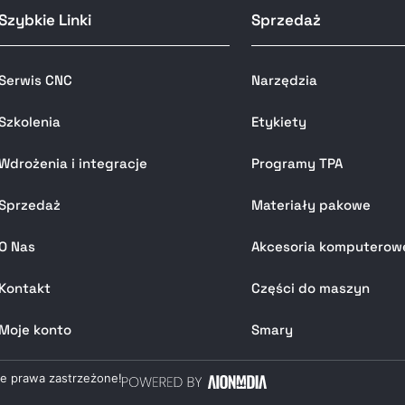
Szybkie Linki
Sprzedaż
Serwis CNC
Narzędzia
Szkolenia
Etykiety
Wdrożenia i integracje
Programy TPA
Sprzedaż
Materiały pakowe
O Nas
Akcesoria komputerow
Kontakt
Części do maszyn
Moje konto
Smary
ie prawa zastrzeżone!