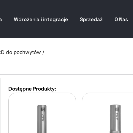
a
Wdrożenia i integracje
Sprzedaż
O Nas
CD do pochwytów /
Dostępne Produkty: