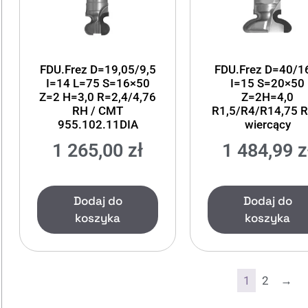
FDU.Frez D=19,05/9,5
FDU.Frez D=40/1
I=14 L=75 S=16×50
I=15 S=20×50
Z=2 H=3,0 R=2,4/4,76
Z=2H=4,0
RH / CMT
R1,5/R4/R14,75 R
955.102.11DIA
wiercący
1 265,00
zł
1 484,99
z
Dodaj do
Dodaj do
koszyka
koszyka
1
2
→