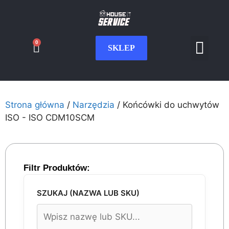
0
SKLEP
Serwis CNC
Wdrożenia i int
Moje konto
Strona główna
/
Narzędzia
/ Końcówki do uchwytów
ISO - ISO CDM10SCM
Filtr Produktów:
SZUKAJ (NAZWA LUB SKU)