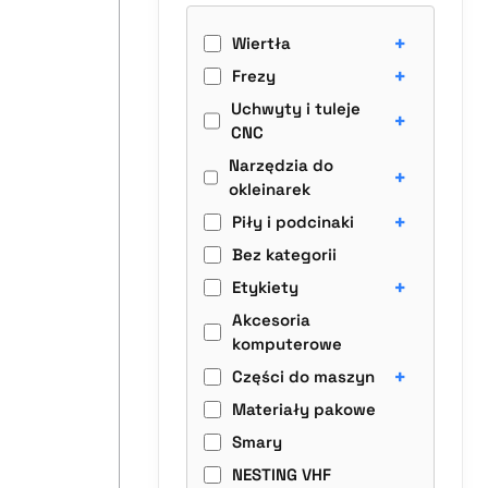
+
Wiertła
+
Frezy
Uchwyty i tuleje
+
CNC
Narzędzia do
+
okleinarek
+
Piły i podcinaki
Bez kategorii
+
Etykiety
Akcesoria
komputerowe
+
Części do maszyn
Materiały pakowe
Smary
NESTING VHF