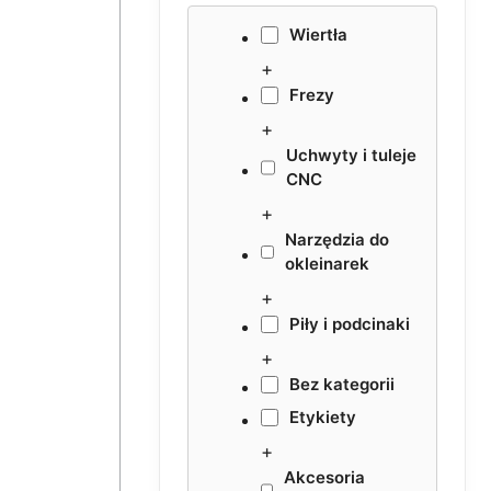
Wiertła
+
Frezy
+
Uchwyty i tuleje
CNC
+
Narzędzia do
okleinarek
+
Piły i podcinaki
+
Bez kategorii
Etykiety
+
Akcesoria