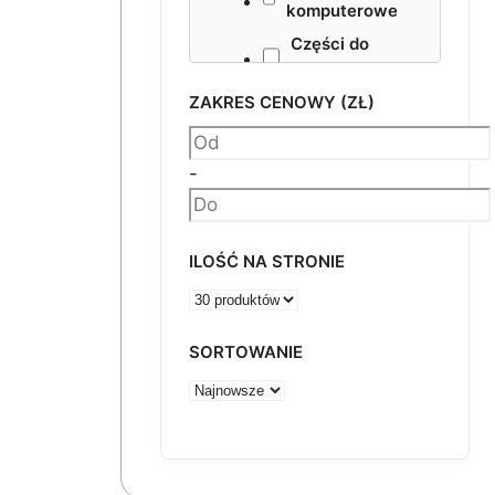
komputerowe
Części do
maszyn
ZAKRES CENOWY (ZŁ)
+
Materiały
pakowe
-
Smary
NESTING VHF
Akcesoria
ILOŚĆ NA STRONIE
SORTOWANIE