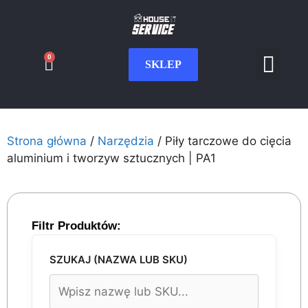
0
SKLEP
Serwis CNC
Wdrożenia i int
Moje konto
Strona główna
/
Narzędzia
/ Piły tarczowe do cięcia
aluminium i tworzyw sztucznych | PA1
Filtr Produktów:
SZUKAJ (NAZWA LUB SKU)