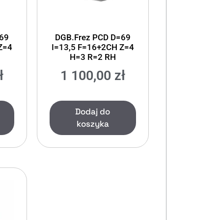
=69
DGB.Frez PCD D=69
Z=4
I=13,5 F=16+2CH Z=4
H=3 R=2 RH
ł
1 100,00
zł
Dodaj do
koszyka