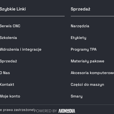
Szybkie Linki
Sprzedaż
Serwis CNC
Narzędzia
Szkolenia
Etykiety
Wdrożenia i integracje
Programy TPA
Sprzedaż
Materiały pakowe
O Nas
Akcesoria komputerow
Kontakt
Części do maszyn
Moje konto
Smary
ie prawa zastrzeżone!