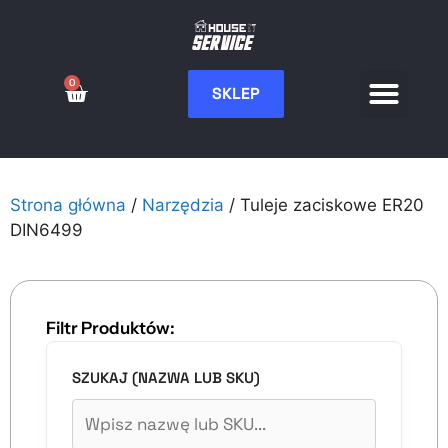
0
SKLEP
Serwis CNC
Wdrożenia i integ
Moje konto
Strona główna
/
Narzędzia
/ Tuleje zaciskowe ER20
DIN6499
Filtr Produktów:
SZUKAJ (NAZWA LUB SKU)