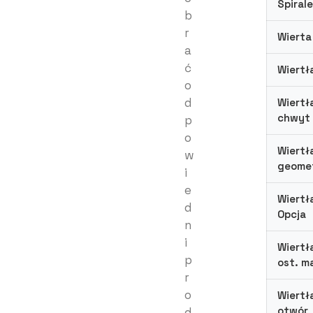
Spirale
b
r
Wierta
a
ć
Wiertł
o
d
Wiertł
chwyt
p
o
Wiertł
w
geomet
i
e
Wiertł
d
Opcja
n
i
Wiertł
p
ost. m
r
o
Wiertł
otwór
d