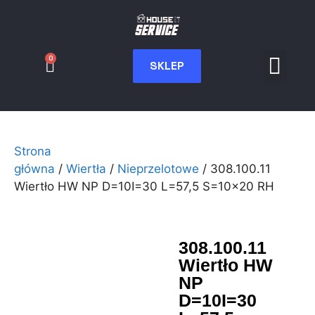
0
SKLEP
Serwis CNC
Wdrożenia i int
Moje konto
Strona
główna
/
Wiertła
/
Nieprzelotowe
/ 308.100.11
Wiertło HW NP D=10I=30 L=57,5 S=10×20 RH
308.100.11
Wiertło HW
NP
D=10I=30