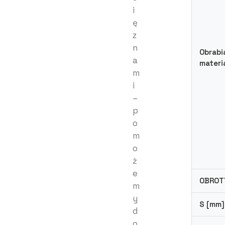
i
ę
z
n
Obrabi
a
materi
m
i
–
p
o
m
o
ż
e
OBROT
m
y
S [mm]
d
o