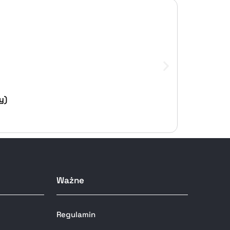
y)
Ważne
Regulamin