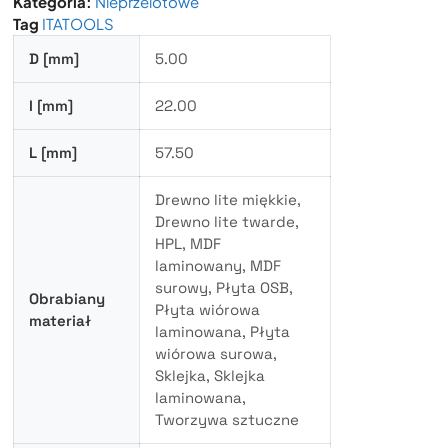
Kategoria:
Nieprzelotowe
Tag
ITATOOLS
D [mm]
5.00
I [mm]
22.00
L [mm]
57.50
Drewno lite miękkie,
Drewno lite twarde,
HPL, MDF
laminowany, MDF
surowy, Płyta OSB,
Obrabiany
Płyta wiórowa
materiał
laminowana, Płyta
wiórowa surowa,
Sklejka, Sklejka
laminowana,
Tworzywa sztuczne