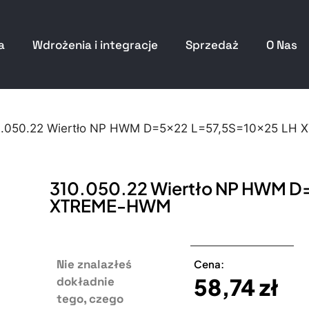
a
Wdrożenia i integracje
Sprzedaż
O Nas
0.050.22 Wiertło NP HWM D=5×22 L=57,5S=10×25 L
310.050.22 Wiertło NP HWM D
XTREME-HWM
Nie znalazłeś
Cena:
58,74
zł
dokładnie
tego, czego