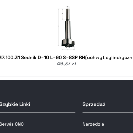
37.100.31 Sednik D=10 L=90 S=8SP RH(uchwyt cylindryczn
46,37
zł
Szybkie Linki
Sprzedaż
Serwis CNC
Narzędzia