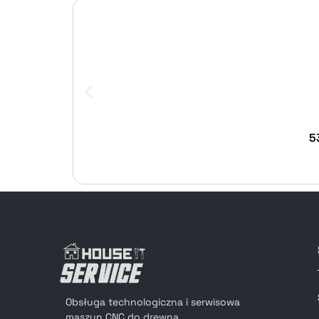
5
Obsługa technologiczna i serwisowa
maszyn CNC do drewna