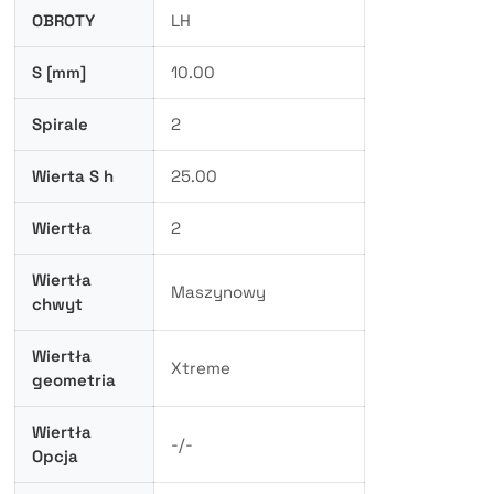
OBROTY
LH
S [mm]
10.00
Spirale
2
Wierta S h
25.00
Wiertła
2
Wiertła
Maszynowy
chwyt
Wiertła
Xtreme
geometria
Wiertła
-/-
Opcja