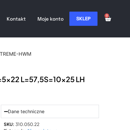
0
SKLEP
Kontakt
Moje konto
H XTREME-HWM
=5×22 L=57,5S=10×25 LH
Dane techniczne
SKU:
310.050.22