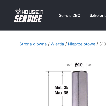
Serwis CNC
Szkoleni
Strona główna
/
Wiertła
/
Nieprzelotowe
/ 31