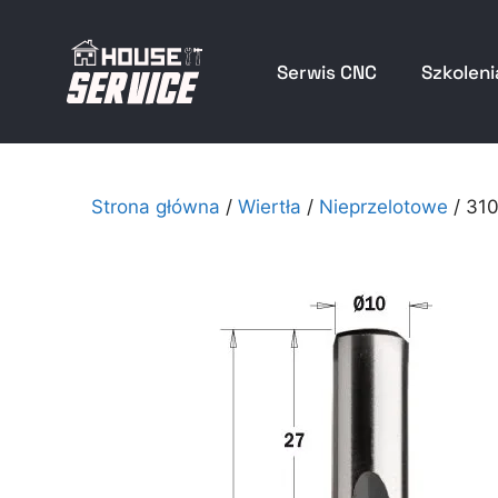
Serwis CNC
Szkoleni
Strona główna
/
Wiertła
/
Nieprzelotowe
/ 310