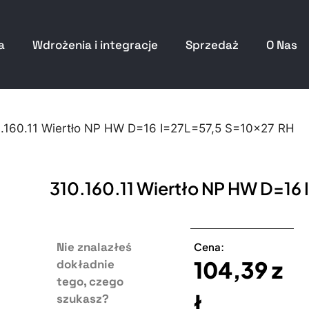
a
Wdrożenia i integracje
Sprzedaż
O Nas
.160.11 Wiertło NP HW D=16 I=27L=57,5 S=10×27 RH
310.160.11 Wiertło NP HW D=16
Nie znalazłeś
Cena:
104,39
z
dokładnie
tego, czego
ł
szukasz?