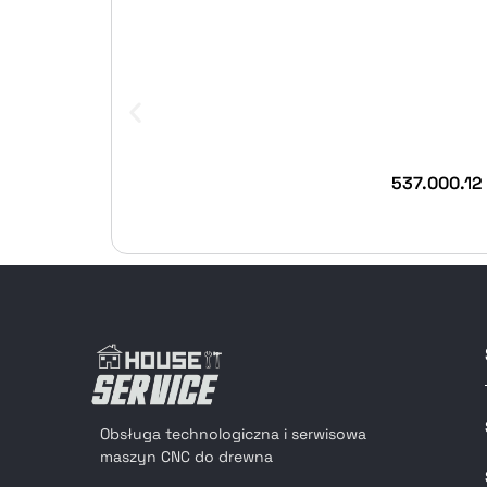
537.000.12
Obsługa technologiczna i serwisowa
maszyn CNC do drewna