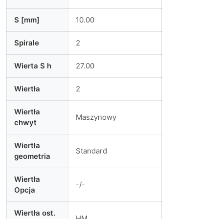
S [mm]
10.00
Spirale
2
Wierta S h
27.00
Wiertła
2
Wiertła
Maszynowy
chwyt
Wiertła
Standard
geometria
Wiertła
-/-
Opcja
Wiertła ost.
HM