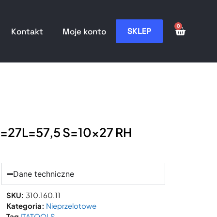
0
SKLEP
Kontakt
Moje konto
 I=27L=57,5 S=10×27 RH
Dane techniczne
SKU:
310.160.11
Kategoria:
Nieprzelotowe
Tag
ITATOOLS