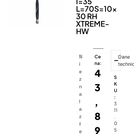
I=35
L=70S=10×
30 RH
XTREME-
HW
N
Ce
Dane
na:
i
techni
4
e
S
z
K
3
n
U
a
:
,
l
3
a
11
8
z
.
0
ł
9
5
e