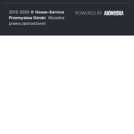
2012-
2025
©
House-Service
Przemysław Górski
. Wszelkie
prawa zastrzeżone!