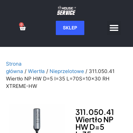
0
SKLEP
Serwis CNC
Wdrożenia i integ
Moje konto
Strona
główna
/
Wiertła
/
Nieprzelotowe
/ 311.050.41
Wiertło NP HW D=5 I=35 L=70S=10×30 RH
XTREME-HW
311.050.41
Wiertło NP
HW D=5