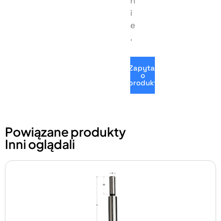
n
i
e
.
Zapytaj
o
produkt
Powiązane produkty
Inni oglądali