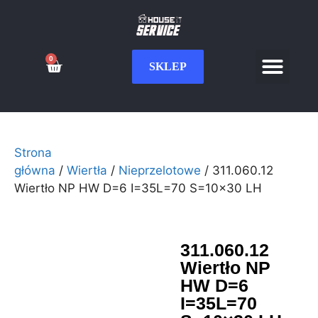
0
SKLEP
Serwis CNC
Wdrożenia i integra
Moje konto
Strona
główna
/
Wiertła
/
Nieprzelotowe
/ 311.060.12
Wiertło NP HW D=6 I=35L=70 S=10×30 LH
311.060.12
Wiertło NP
HW D=6
I=35L=70