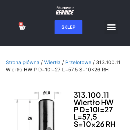
0
SKLEP
Serwis CNC
Wdrożenia i integ
Moje konto
Strona główna
/
Wiertła
/
Przelotowe
/ 313.100.11
Wiertło HW P D=10I=27 L=57,5 S=10×26 RH
313.100.11
Wiertło HW
P D=10I=27
L=57,5
S=10×26 RH