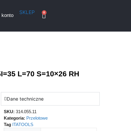
SKLEP
0
 konto
5I=35 L=70 S=10×26 RH
Dane techniczne
SKU:
314.055.11
Kategoria:
Przelotowe
Tag
ITATOOLS