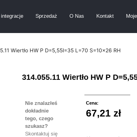
integracje
Sprzedaż
O Nas
Kontakt
Moje
55.11 Wiertło HW P D=5,55I=35 L=70 S=10×26 RH
314.055.11 Wiertło HW P D=5,5
Nie znalazłeś
Cena:
67,21
zł
dokładnie
tego, czego
szukasz?
Skontaktuj się