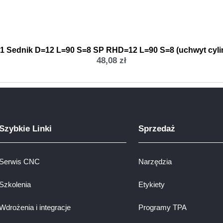
31 Sednik D=12 L=90 S=8 SP RHD=12 L=90 S=8 (uchwyt cyli
48,08
zł
Szybkie Linki
Sprzedaż
Serwis CNC
Narzędzia
Szkolenia
Etykiety
Wdrożenia i integracje
Programy TPA