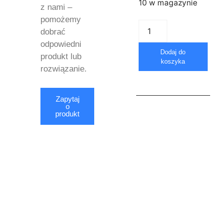
10 w magazynie
z nami –
pomożemy
dobrać
odpowiedni
Dodaj do
produkt lub
koszyka
rozwiązanie.
Zapytaj
o
produkt