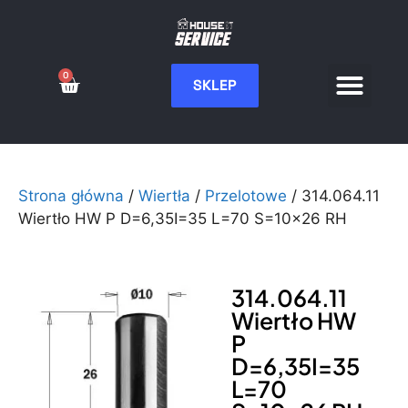
0
SKLEP
Serwis CNC
Wdrożenia i integ
Moje konto
Strona główna
/
Wiertła
/
Przelotowe
/ 314.064.11
Wiertło HW P D=6,35I=35 L=70 S=10×26 RH
314.064.11
Wiertło HW
P
D=6,35I=35
L=70