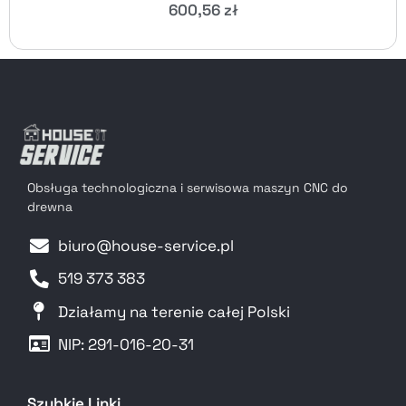
600,56
zł
Obsługa technologiczna i serwisowa maszyn CNC do
drewna
biuro@house-service.pl
519 373 383
Działamy na terenie całej Polski
NIP: 291-016-20-31​
Szybkie Linki