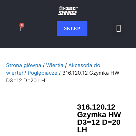
0
SKLEP
Serwis CNC
Wdrożenia i int
Moje konto
Strona główna
/
Wiertła
/
Akcesoria do
wierteł
/
Pogłębiacze
/ 316.120.12 Gzymka HW
D3=12 D=20 LH
316.120.12
Gzymka HW
D3=12 D=20
LH