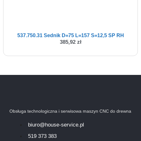
537.750.31 Sednik D=75 L=157 S=12,5 SP RH
385,92
zł
Obsługa technologiczna i serwisowa maszyn CNC do drewna
biuro@house-service.pl
519 373 383