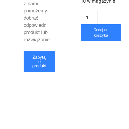
10 w magazynie
z nami –
pomożemy
dobrać
odpowiedni
Dodaj do
produkt lub
koszyka
rozwiązanie.
Zapytaj
o
produkt