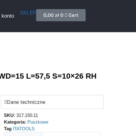
SKLEP
0,00
zł
0
Cart
 konto
HWD=15 L=57,5 S=10×26 RH
Dane techniczne
SKU:
317.150.11
Kategoria:
Puszkowe
Tag
ITATOOLS