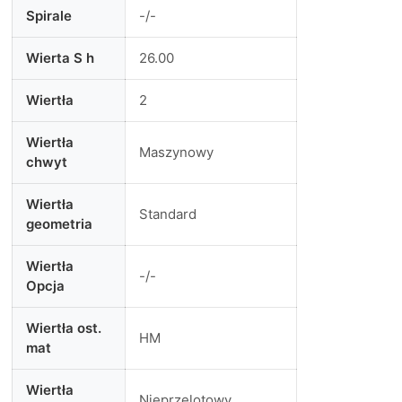
Spirale
-/-
Wierta S h
26.00
Wiertła
2
Wiertła
Maszynowy
chwyt
Wiertła
Standard
geometria
Wiertła
-/-
Opcja
Wiertła ost.
HM
mat
Wiertła
Nieprzelotowy