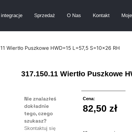
integracje
Sprzedaż
O Nas
Kontakt
Moje
0.11 Wiertło Puszkowe HWD=15 L=57,5 S=10×26 RH
317.150.11 Wiertło Puszkowe 
Nie znalazłeś
Cena:
dokładnie
82,50
zł
tego, czego
szukasz?
Skontaktuj się