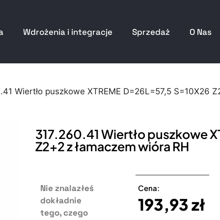
a
Wdrożenia i integracje
Sprzedaż
O Nas
0.41 Wiertło puszkowe XTREME D=26L=57,5 S=10X26 Z
317.260.41 Wiertło puszkowe 
Z2+2 z łamaczem wióra RH
Nie znalazłeś
Cena:
193,93
zł
dokładnie
tego, czego