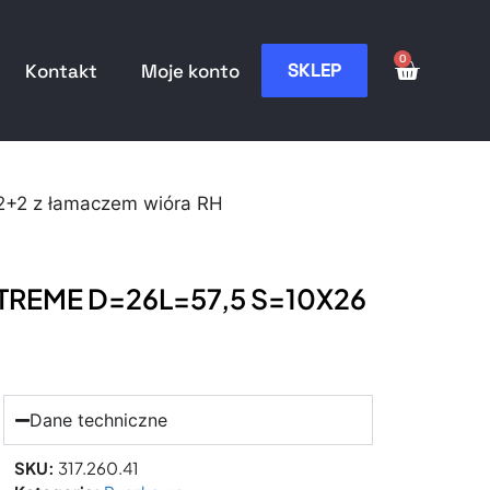
0
SKLEP
Kontakt
Moje konto
2+2 z łamaczem wióra RH
XTREME D=26L=57,5 S=10X26
Dane techniczne
SKU:
317.260.41