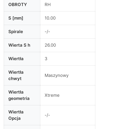
OBROTY
RH
S [mm]
10.00
Spirale
-/-
Wierta S h
26.00
Wiertła
3
Wiertła
Maszynowy
chwyt
Wiertła
Xtreme
geometria
Wiertła
-/-
Opcja