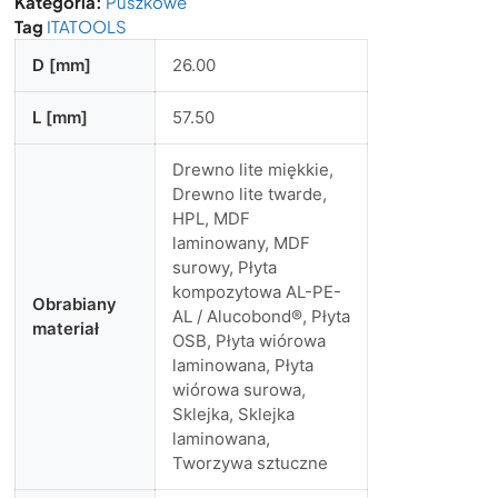
Kategoria:
Puszkowe
Tag
ITATOOLS
D [mm]
26.00
L [mm]
57.50
Drewno lite miękkie,
Drewno lite twarde,
HPL, MDF
laminowany, MDF
surowy, Płyta
kompozytowa AL-PE-
Obrabiany
AL / Alucobond®, Płyta
materiał
OSB, Płyta wiórowa
laminowana, Płyta
wiórowa surowa,
Sklejka, Sklejka
laminowana,
Tworzywa sztuczne