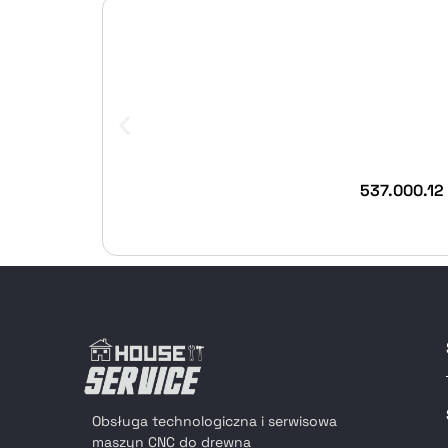
537.000.12
Obsługa technologiczna i serwisowa
maszyn CNC do drewna