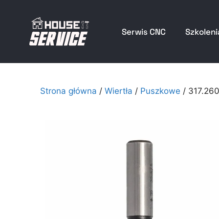
Serwis CNC
Szkoleni
Strona główna
/
Wiertła
/
Puszkowe
/ 317.26