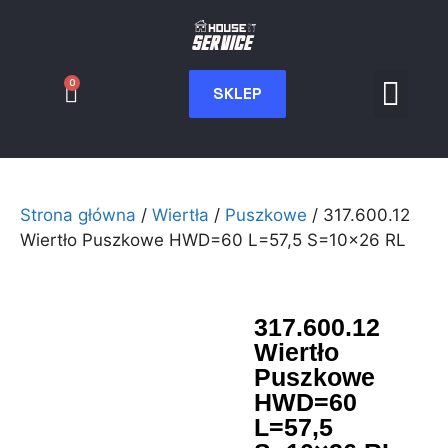
0
SKLEP
Serwis CNC
Wdrożenia i int
Moje konto
Strona główna
/
Wiertła
/
Puszkowe
/ 317.600.12
Wiertło Puszkowe HWD=60 L=57,5 S=10×26 RL
317.600.12
Wiertło
Puszkowe
HWD=60
L=57,5