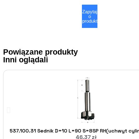
Zapytaj
o
produkt
Powiązane produkty
Inni oglądali
537.100.31 Sednik D=10 L=90 S=8SP RH(uchwyt cyli
46,37
zł