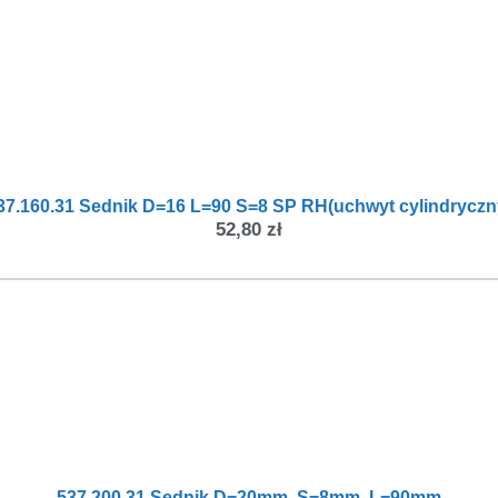
37.160.31 Sednik D=16 L=90 S=8 SP RH(uchwyt cylindryczn
52,80
zł
537.200.31 Sednik D=20mm, S=8mm, L=90mm