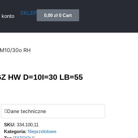
SKLEP
0,00
zł
0
Cart
 konto
=M10/30o RH
.GZ HW D=10I=30 LB=55
Dane techniczne
SKU:
334.100.11
Kategoria:
Nieprzelotowe