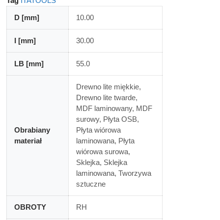
Tag
ITATOOLS
D [mm]
10.00
I [mm]
30.00
LB [mm]
55.0
Drewno lite miękkie,
Drewno lite twarde,
MDF laminowany, MDF
surowy, Płyta OSB,
Obrabiany
Płyta wiórowa
materiał
laminowana, Płyta
wiórowa surowa,
Sklejka, Sklejka
laminowana, Tworzywa
sztuczne
OBROTY
RH