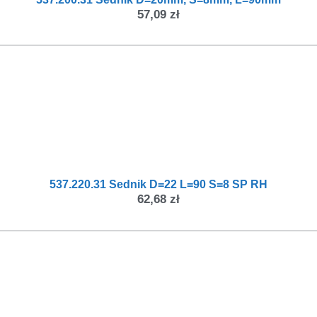
57,09
zł
537.220.31 Sednik D=22 L=90 S=8 SP RH
62,68
zł