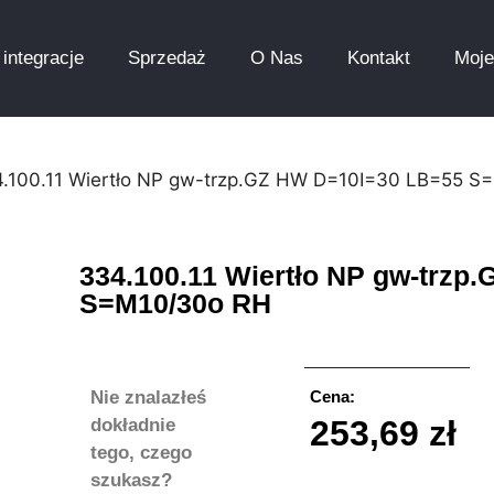
integracje
Sprzedaż
O Nas
Kontakt
Moje
4.100.11 Wiertło NP gw-trzp.GZ HW D=10I=30 LB=55 S
334.100.11 Wiertło NP gw-trzp
S=M10/30o RH
Nie znalazłeś
Cena:
253,69
zł
dokładnie
tego, czego
szukasz?