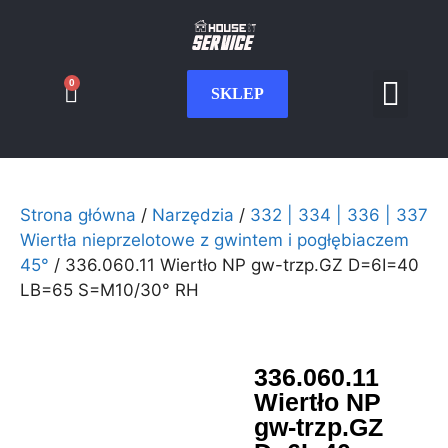
0
SKLEP
Serwis CNC
Wdrożenia i int
Moje konto
Strona główna
/
Narzędzia
/
332 | 334 | 336 | 337
Wiertła nieprzelotowe z gwintem i pogłębiaczem
45°
/ 336.060.11 Wiertło NP gw-trzp.GZ D=6I=40
LB=65 S=M10/30° RH
336.060.11
Wiertło NP
gw-trzp.GZ