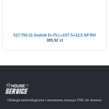
537.750.31 Sednik D=75 L=157 S=12,5 SP RH
385,92
zł
Obsługa technologiczna i serwisowa maszyn CNC do drewna