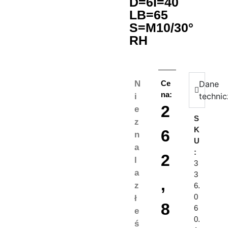
D=6I=40
LB=65
S=M10/30°
RH
N
Ce
Dane
na:
techni
i
2
e
S
z
K
6
n
U
a
:
2
l
3
a
3
,
z
6.
0
ł
8
6
e
0.
ś