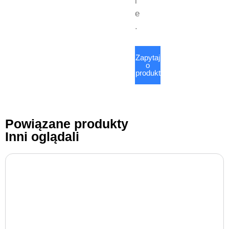
i
e
.
Zapytaj
o
produkt
Powiązane produkty
Inni oglądali