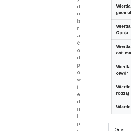
Wiertła
d
geomet
o
b
Wiertła
r
Opcja
a
ć
Wiertła
o
ost. ma
d
p
Wiertła
o
otwór
w
i
Wiertła
rodzaj
e
d
Wiertła
n
i
p
Opis
r