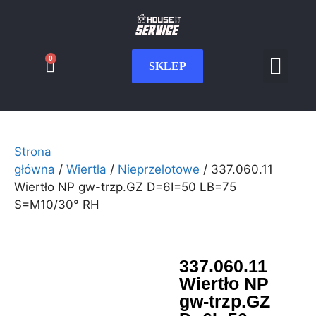
0
SKLEP
Serwis CNC
Wdrożenia i int
Moje konto
Strona
główna
/
Wiertła
/
Nieprzelotowe
/ 337.060.11
Wiertło NP gw-trzp.GZ D=6I=50 LB=75
S=M10/30° RH
337.060.11
Wiertło NP
gw-trzp.GZ