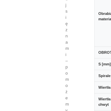
j
s
Obrabi
i
materia
ę
z
n
a
m
OBRO
i
–
S [mm]
p
o
Spirale
m
o
Wiertła
ż
e
Wiertła
m
chwyt
y