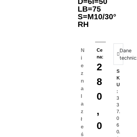
D=6I=50
LB=75
S=M10/30°
RH
N
Ce
Dane
na:
techni
i
2
e
S
z
K
8
n
U
a
:
0
l
3
a
3
,
z
7.
0
ł
0
6
e
0.
ś