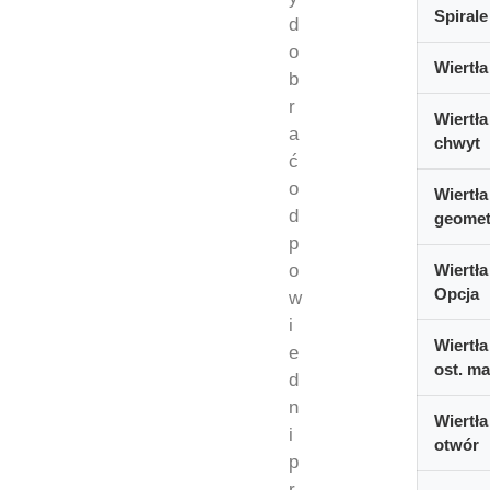
Spirale
d
o
Wiertła
b
r
Wiertła
a
chwyt
ć
o
Wiertła
d
geomet
p
o
Wiertła
Opcja
w
i
Wiertła
e
ost. ma
d
n
Wiertła
i
otwór
p
r