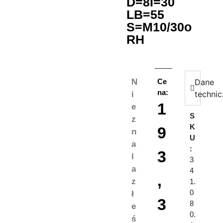
D=8I=30
LB=55
S=M10/30o
RH
N
Ce
Dane
na:
techni
i
1
e
S
z
K
9
n
U
a
:
3
l
3
a
4
,
z
1.
0
ł
3
8
e
0.
ś