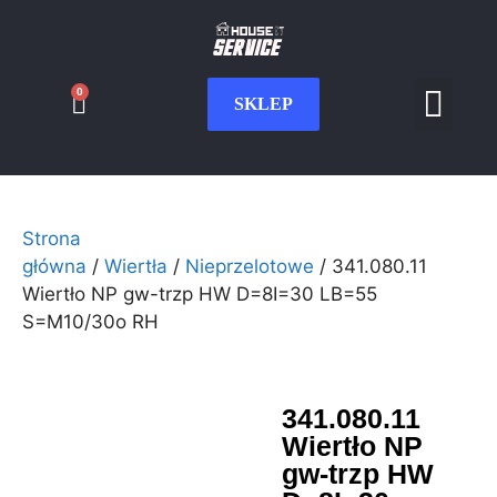
0
SKLEP
Serwis CNC
Wdrożenia i int
Moje konto
Strona
główna
/
Wiertła
/
Nieprzelotowe
/ 341.080.11
Wiertło NP gw-trzp HW D=8I=30 LB=55
S=M10/30o RH
341.080.11
Wiertło NP
gw-trzp HW