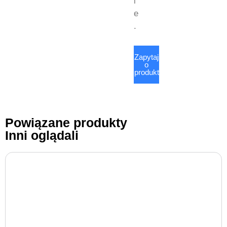
i
e
.
Zapytaj
o
produkt
Powiązane produkty
Inni oglądali