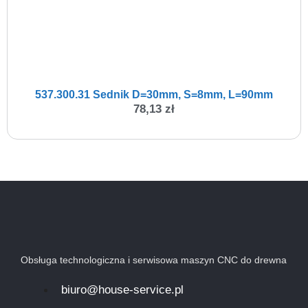
537.300.31 Sednik D=30mm, S=8mm, L=90mm
78,13
zł
Obsługa technologiczna i serwisowa maszyn CNC do drewna
biuro@house-service.pl