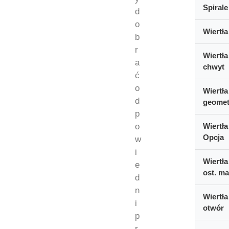
Spirale
d
o
Wiertła
b
r
Wiertła
a
chwyt
ć
o
Wiertła
d
geomet
p
o
Wiertła
Opcja
w
i
Wiertła
e
ost. ma
d
n
Wiertła
i
otwór
p
r