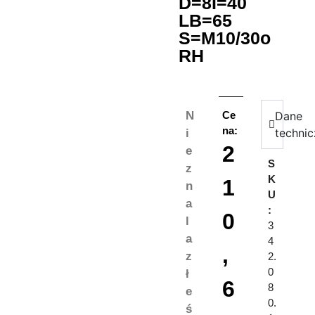
D=8I=40
LB=65
S=M10/30o
RH
N
Ce
Dane
na:
techni
i
2
e
S
z
K
1
n
U
a
:
0
l
3
a
4
,
z
2.
0
ł
6
8
e
0.
ś