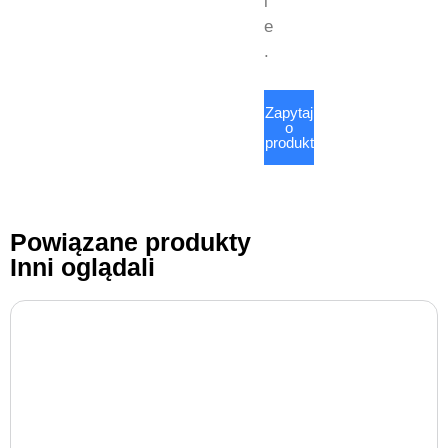
i
e
.
Zapytaj
o
produkt
Powiązane produkty
Inni oglądali