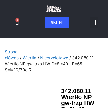
0
SKLEP
Serwis CNC
Wdrożenia i int
Moje konto
Strona
główna
/
Wiertła
/
Nieprzelotowe
/ 342.080.11
Wiertło NP gw-trzp HW D=8I=40 LB=65
S=M10/30o RH
342.080.11
Wiertło NP
gw-trzp HW