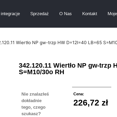
integracje
Sprzedaż
O Nas
Kontakt
Moje
2.120.11 Wiertło NP gw-trzp HW D=12I=40 LB=65 S=M1
342.120.11 Wiertło NP gw-trzp
S=M10/30o RH
Nie znalazłeś
Cena:
226,72
zł
dokładnie
tego, czego
szukasz?