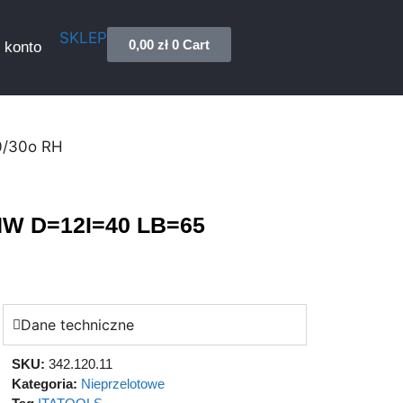
SKLEP
0,00
zł
0
Cart
 konto
0/30o RH
 HW D=12I=40 LB=65
Dane techniczne
SKU:
342.120.11
Kategoria:
Nieprzelotowe