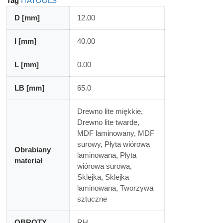
Tag
ITATOOLS
D [mm]
12.00
I [mm]
40.00
L [mm]
0.00
LB [mm]
65.0
Drewno lite miękkie,
Drewno lite twarde,
MDF laminowany, MDF
surowy, Płyta wiórowa
Obrabiany
laminowana, Płyta
materiał
wiórowa surowa,
Sklejka, Sklejka
laminowana, Tworzywa
sztuczne
OBROTY
RH