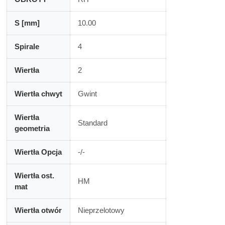
S [mm]
10.00
Spirale
4
Wiertła
2
Wiertła chwyt
Gwint
Wiertła
Standard
geometria
Wiertła Opcja
-/-
Wiertła ost.
HM
mat
Wiertła otwór
Nieprzelotowy