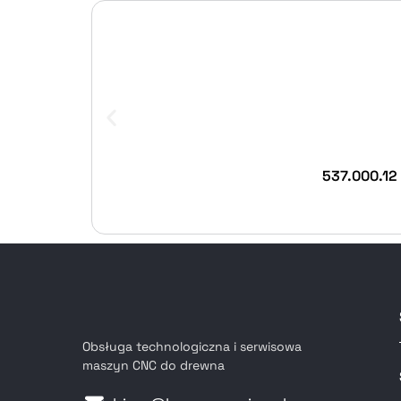
537.000.12
Obsługa technologiczna i serwisowa
maszyn CNC do drewna