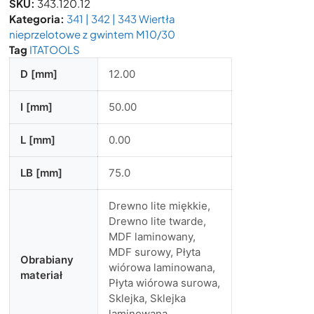
SKU:
343.120.12
Kategoria:
341 | 342 | 343 Wiertła
nieprzelotowe z gwintem M10/30
Tag
ITATOOLS
D [mm]
12.00
I [mm]
50.00
L [mm]
0.00
LB [mm]
75.0
Drewno lite miękkie,
Drewno lite twarde,
MDF laminowany,
MDF surowy, Płyta
Obrabiany
wiórowa laminowana,
materiał
Płyta wiórowa surowa,
Sklejka, Sklejka
laminowana,