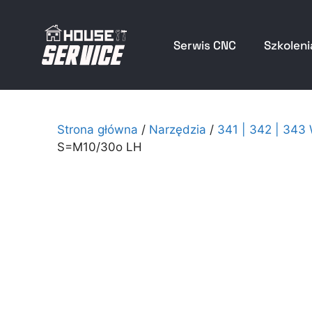
Serwis CNC
Szkoleni
Strona główna
/
Narzędzia
/
341 | 342 | 343
S=M10/30o LH