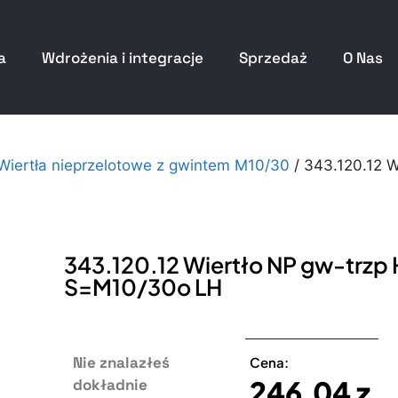
a
Wdrożenia i integracje
Sprzedaż
O Nas
 Wiertła nieprzelotowe z gwintem M10/30
/ 343.120.12 
343.120.12 Wiertło NP gw-trz
S=M10/30o LH
Nie znalazłeś
Cena:
246,04
z
dokładnie