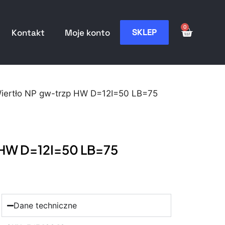
0
SKLEP
Kontakt
Moje konto
Wiertło NP gw-trzp HW D=12I=50 LB=75
p HW D=12I=50 LB=75
Dane techniczne