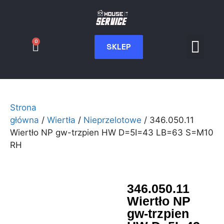
0
SKLEP
Serwis CNC
Wdrożenia i int
Moje konto
Strona
główna
/
Wiertła
/
Nieprzelotowe
/ 346.050.11
Wiertło NP gw-trzpien HW D=5I=43 LB=63 S=M10
RH
346.050.11
Wiertło NP
gw-trzpien