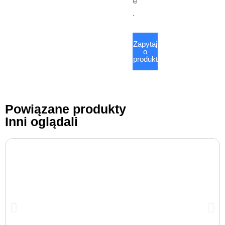
e
.
Zapytaj
o
produkt
Powiązane produkty
Inni oglądali