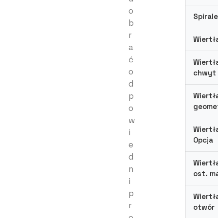
o
Spirale
b
r
Wiertł
a
ć
Wiertł
o
chwyt
d
p
Wiertł
geomet
o
w
Wiertł
i
Opcja
e
d
Wiertł
n
ost. m
i
p
Wiertł
r
otwór
o