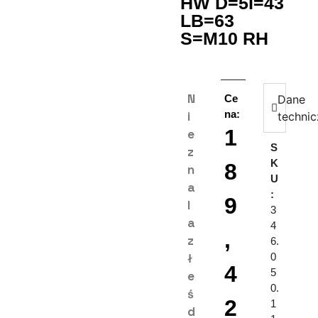
HW D=5I=43
LB=63
S=M10 RH
N
Ce
Dane
na:
i
techni
1
e
S
z
K
8
n
U
a
:
9
l
3
a
4
,
z
6.
ł
0
4
5
e
0.
ś
2
1
d