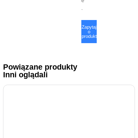
e
.
Zapytaj
o
produkt
Powiązane produkty
Inni oglądali