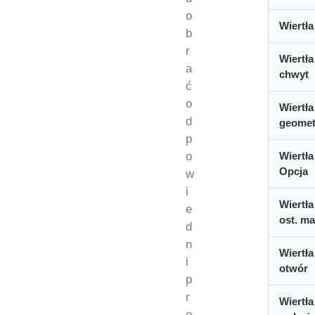
o
Wiertła
b
r
Wiertła
a
chwyt
ć
o
Wiertła
d
geomet
p
o
Wiertła
Opcja
w
i
Wiertła
e
ost. ma
d
n
Wiertła
i
otwór
p
r
Wiertła
o