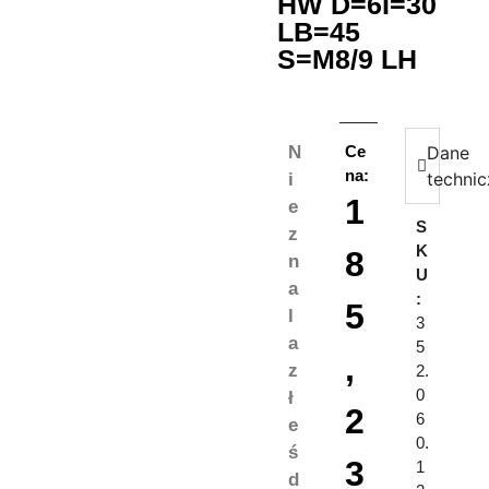
HW D=6I=30
LB=45
S=M8/9 LH
N
Ce
Dane
na:
techni
i
1
e
S
z
K
8
n
U
a
:
5
l
3
a
5
,
z
2.
0
ł
2
6
e
0.
ś
3
1
d