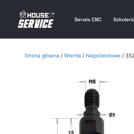
Serwis CNC
Szkoleni
Strona główna
/
Wiertła
/
Nieprzelotowe
/ 35