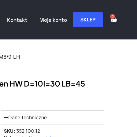
0
SKLEP
Kontakt
Moje konto
=M8/9 LH
pien HW D=10I=30 LB=45
Dane techniczne
SKU:
352.100.12