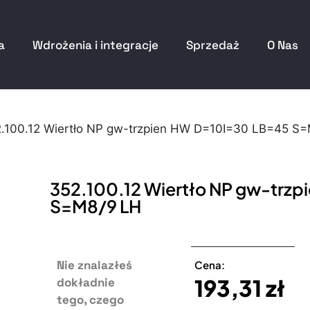
a
Wdrożenia i integracje
Sprzedaż
O Nas
2.100.12 Wiertło NP gw-trzpien HW D=10I=30 LB=45 S
352.100.12 Wiertło NP gw-trz
S=M8/9 LH
Nie znalazłeś
Cena:
193,31
zł
dokładnie
tego, czego