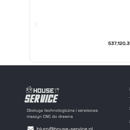
537.120.3
Obsługa technologiczna i serwisowa
maszyn CNC do drewna
biuro@house-service.pl