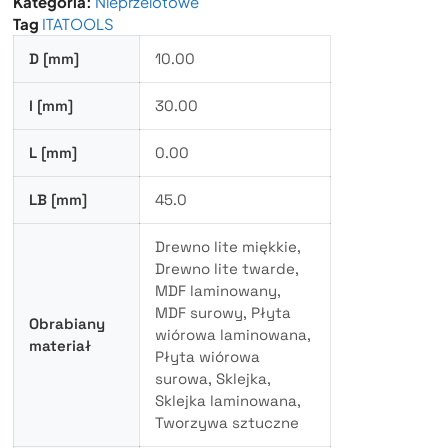
Kategoria:
Nieprzelotowe
Tag
ITATOOLS
D [mm]
10.00
I [mm]
30.00
L [mm]
0.00
LB [mm]
45.0
Drewno lite miękkie,
Drewno lite twarde,
MDF laminowany,
MDF surowy, Płyta
Obrabiany
wiórowa laminowana,
materiał
Płyta wiórowa
surowa, Sklejka,
Sklejka laminowana,
Tworzywa sztuczne