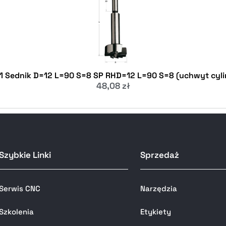
1 Sednik D=12 L=90 S=8 SP RHD=12 L=90 S=8 (uchwyt cyl
48,08
zł
Szybkie Linki
Sprzedaż
Serwis CNC
Narzędzia
Szkolenia
Etykiety