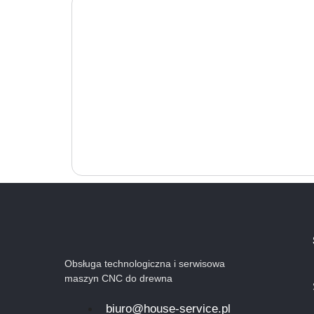
Obsługa technologiczna i serwisowa
maszyn CNC do drewna
biuro@house-service.pl