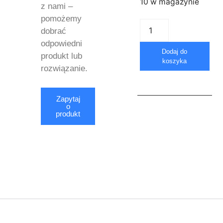
10 w magazynie
z nami –
pomożemy
dobrać
odpowiedni
Dodaj do
produkt lub
koszyka
rozwiązanie.
Zapytaj
o
produkt