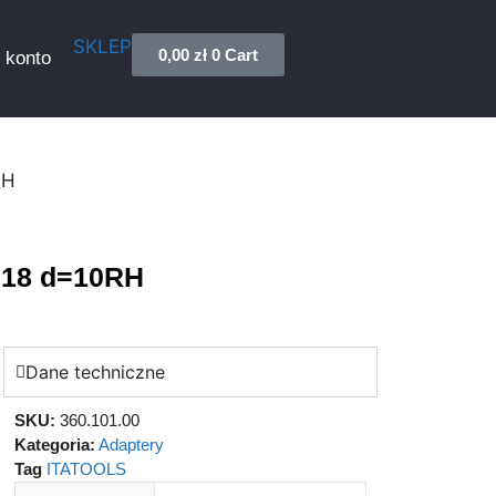
SKLEP
0,00
zł
0
Cart
 konto
RH
=18 d=10RH
Dane techniczne
SKU:
360.101.00
Kategoria:
Adaptery
Tag
ITATOOLS