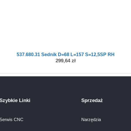
537.680.31 Sednik D=68 L=157 S=12,5SP RH
299,64
zł
Szybkie Linki
Sprzedaż
Serwis CNC
Narzędzia