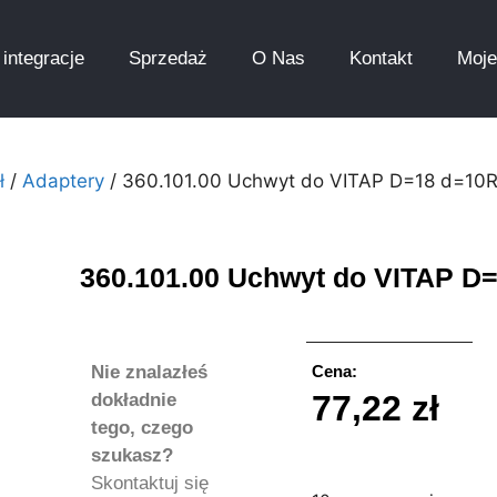
integracje
Sprzedaż
O Nas
Kontakt
Moje
ł
/
Adaptery
/ 360.101.00 Uchwyt do VITAP D=18 d=10
360.101.00 Uchwyt do VITAP D
Nie znalazłeś
Cena:
77,22
zł
dokładnie
tego, czego
szukasz?
Skontaktuj się