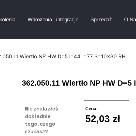
kolenia
Wdrożenia i integracje
Sprzedaż
O Na
2.050.11 Wiertło NP HW D=5 I=44L=77 S=10×30 RH
362.050.11 Wiertło NP HW D=5
Nie znalazłeś
Cena:
dokładnie
52,03
zł
tego, czego
szukasz?