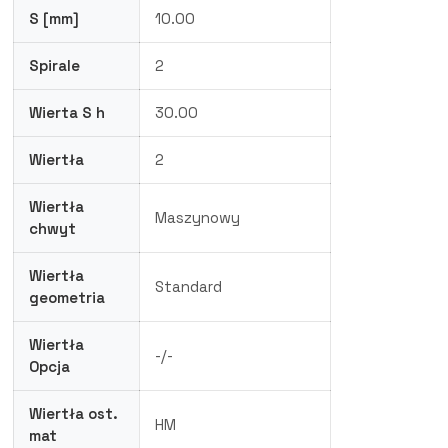
S [mm]
10.00
Spirale
2
Wierta S h
30.00
Wiertła
2
Wiertła
Maszynowy
chwyt
Wiertła
Standard
geometria
Wiertła
-/-
Opcja
Wiertła ost.
HM
mat