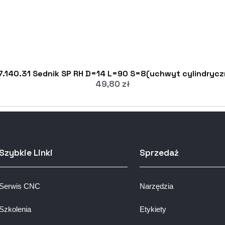
7.140.31 Sednik SP RH D=14 L=90 S=8(uchwyt cylindrycz
49,80
zł
Szybkie Linki
Sprzedaż
Serwis CNC
Narzędzia
Szkolenia
Etykiety