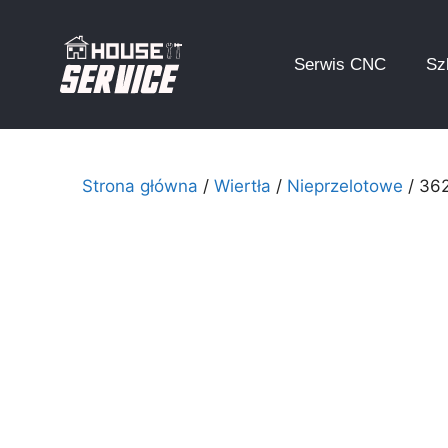
Serwis CNC
Sz
Strona główna
/
Wiertła
/
Nieprzelotowe
/ 36