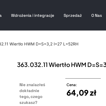
a
Wdrożenia i integracje
Sprzedaż
O Nas
32.11 Wiertło HWM D=S=3,2 I=27 L=52RH
363.032.11 Wiertło HWM D=S=3
Nie znalazłeś
Cena:
64,09
zł
dokładnie
tego, czego
szukasz?