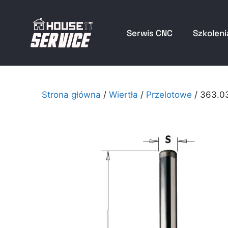
Serwis CNC
Szkoleni
Strona główna
/
Wiertła
/
Przelotowe
/ 363.0