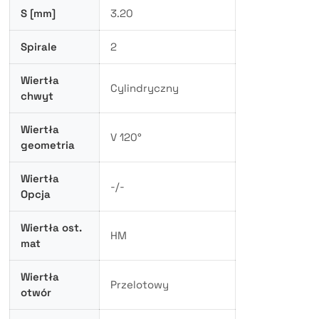
S [mm]
3.20
Spirale
2
Wiertła
Cylindryczny
chwyt
Wiertła
V 120°
geometria
Wiertła
-/-
Opcja
Wiertła ost.
HM
mat
Wiertła
Przelotowy
otwór