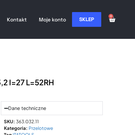
0
SKLEP
Kontakt
Moje konto
,2 I=27 L=52RH
Dane techniczne
SKU:
363.032.11
Kategoria:
Przelotowe
Tag
ITATOOLS