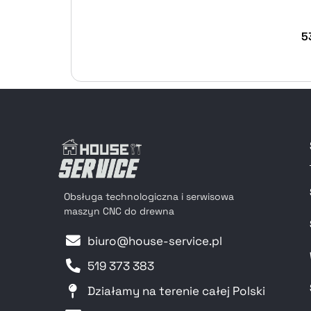
5
Obsługa technologiczna i serwisowa
maszyn CNC do drewna
biuro@house-service.pl
519 373 383
Działamy na terenie całej Polski