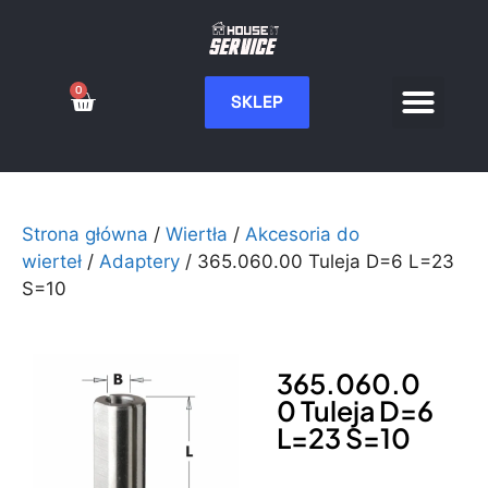
0
SKLEP
Serwis CNC
Wdrożenia i integ
Moje konto
Strona główna
/
Wiertła
/
Akcesoria do
wierteł
/
Adaptery
/ 365.060.00 Tuleja D=6 L=23
S=10
365.060.0
0 Tuleja D=6
L=23 S=10