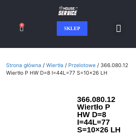
0
SKLEP
Serwis CNC
Wdrożenia i int
Moje konto
Strona główna
/
Wiertła
/
Przelotowe
/ 366.080.12
Wiertło P HW D=8 I=44L=77 S=10×26 LH
366.080.12
Wiertło P
HW D=8
I=44L=77
S=10×26 LH