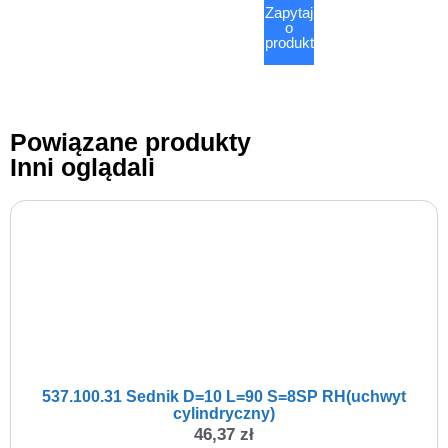
Zapytaj
o
produkt
Powiązane produkty
Inni oglądali
537.100.31 Sednik D=10 L=90 S=8SP RH(uchwyt
cylindryczny)
46,37
zł