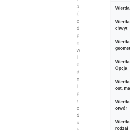
a
Wiertła
ć
o
Wiertła
d
chwyt
p
Wiertła
o
geomet
w
i
Wiertła
e
Opcja
d
n
Wiertła
i
ost. ma
p
r
Wiertła
o
otwór
d
Wiertła
u
rodzaj
k