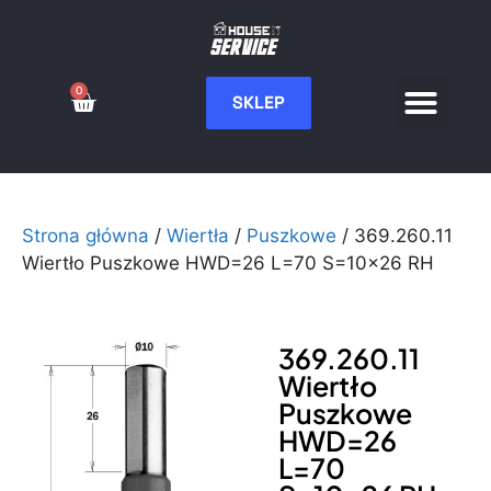
0
SKLEP
Serwis CNC
Wdrożenia i integ
Moje konto
Strona główna
/
Wiertła
/
Puszkowe
/ 369.260.11
Wiertło Puszkowe HWD=26 L=70 S=10×26 RH
369.260.11
Wiertło
Puszkowe
HWD=26
L=70