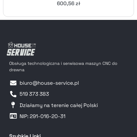
600,56
zł
Obsługa technologiczna i serwisowa maszyn CNC do
drewna
biuro@house-service.pl
519 373 383
Działamy na terenie całej Polski
NIP: 291-016-20-31​
Szybkie Linki