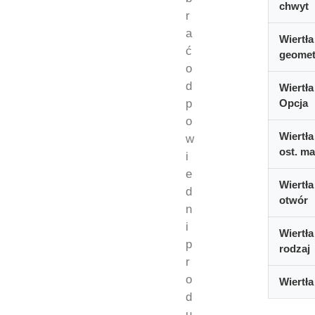
chwyt
r
a
Wiertła
ć
geomet
o
d
Wiertła
p
Opcja
o
Wiertła
w
ost. ma
i
e
Wiertła
d
otwór
n
i
Wiertła
p
rodzaj
r
o
Wiertła
d
u