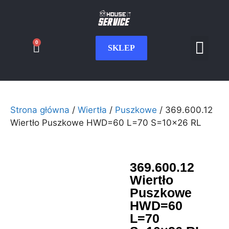
0
SKLEP
Serwis CNC
Wdrożenia i int
Moje konto
Strona główna
/
Wiertła
/
Puszkowe
/ 369.600.12
Wiertło Puszkowe HWD=60 L=70 S=10×26 RL
369.600.12
Wiertło
Puszkowe
HWD=60
L=70