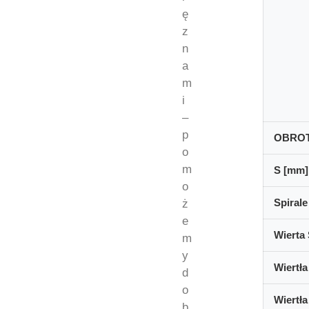
ę
z
n
a
m
i
–
p
OBRO
o
m
S [mm]
o
Spirale
ż
e
Wierta 
m
y
Wiertła
d
o
Wiertła
b