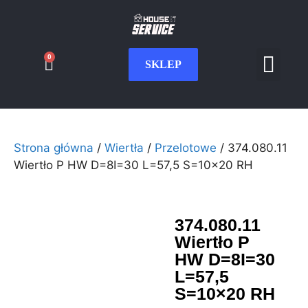
0
SKLEP
Serwis CNC
Wdrożenia i int
Moje konto
Strona główna
/
Wiertła
/
Przelotowe
/ 374.080.11
Wiertło P HW D=8I=30 L=57,5 S=10×20 RH
374.080.11
Wiertło P
HW D=8I=30
L=57,5
S=10×20 RH