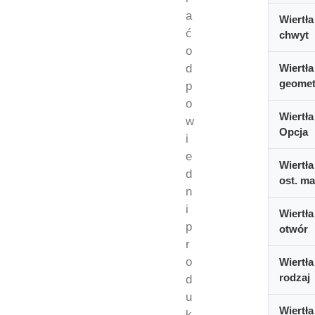
a
Wiertła
ć
chwyt
o
d
Wiertła
geomet
p
o
Wiertła
w
Opcja
i
e
Wiertła
d
ost. ma
n
i
Wiertła
p
otwór
r
o
Wiertła
rodzaj
d
u
Wiertła
k