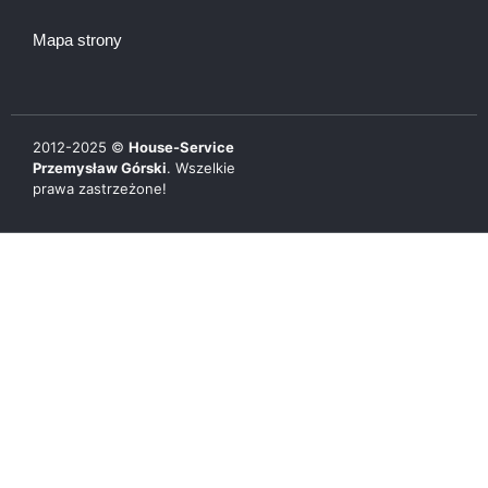
Mapa strony
2012-
2025
©
House-Service
Przemysław Górski
. Wszelkie
prawa zastrzeżone!