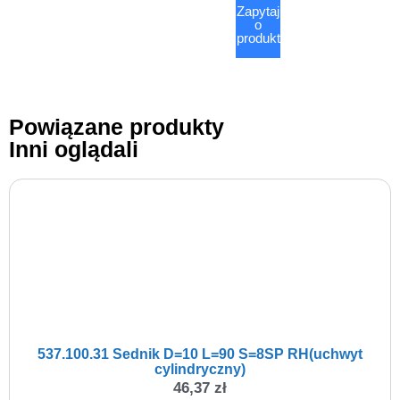
Zapytaj
o
produkt
Powiązane produkty
Inni oglądali
537.100.31 Sednik D=10 L=90 S=8SP RH(uchwyt
cylindryczny)
46,37
zł