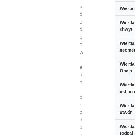
a
Wierta 
ć
o
Wiertła
d
chwyt
p
Wiertła
o
geomet
w
i
Wiertła
e
Opcja
d
n
Wiertła
i
ost. ma
p
r
Wiertła
o
otwór
d
Wiertła
u
rodzaj
k