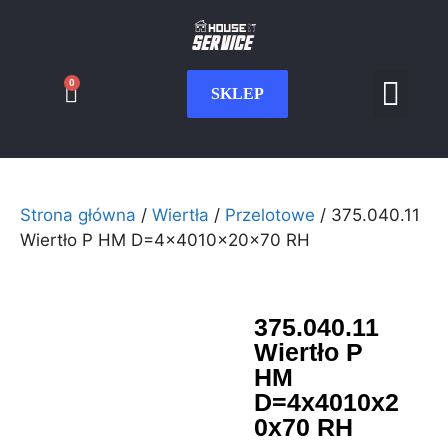
0
SKLEP
Serwis CNC
Wdrożenia i int
Moje konto
Strona główna
/
Wiertła
/
Przelotowe
/ 375.040.11
Wiertło P HM D=4x4010x20x70 RH
375.040.11
Wiertło P
HM
D=4x4010x2
0x70 RH