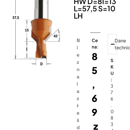
HW D=8I=13
L=57,5 S=10
LH
N
Ce
Dane
na:
i
techni
8
e
S
z
K
5
n
U
a
:
,
l
3
a
7
6
z
6
.
ł
9
0
e
8
ś
z
3
d