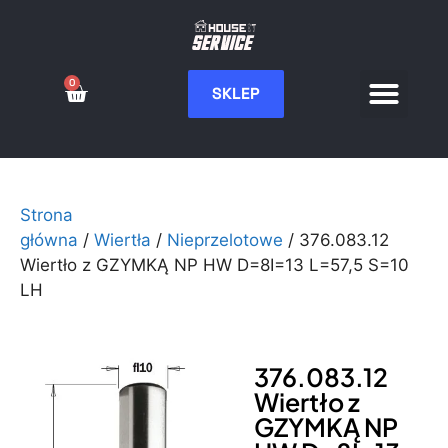
0
SKLEP
Serwis CNC
Wdrożenia i integ
Moje konto
Strona
główna
/
Wiertła
/
Nieprzelotowe
/ 376.083.12
Wiertło z GZYMKĄ NP HW D=8I=13 L=57,5 S=10
LH
376.083.12
Wiertło z
GZYMKĄ NP