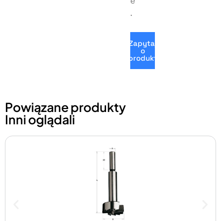
e
.
Zapytaj
o
produkt
Powiązane produkty
Inni oglądali