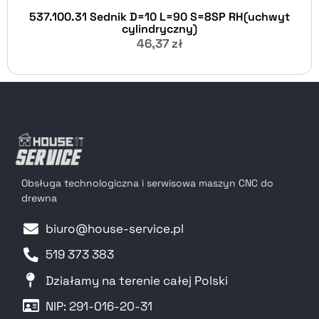
537.100.31 Sednik D=10 L=90 S=8SP RH(uchwyt
cylindryczny)
46,37
zł
Obsługa technologiczna i serwisowa maszyn CNC do
drewna
biuro@house-service.pl
519 373 383
Działamy na terenie całej Polski
NIP: 291-016-20-31​