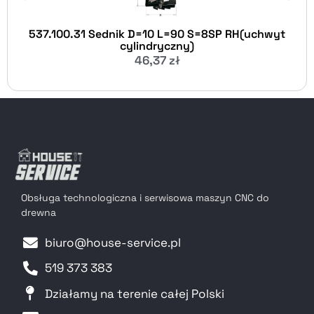
537.100.31 Sednik D=10 L=90 S=8SP RH(uchwyt
cylindryczny)
46,37
zł
Obsługa technologiczna i serwisowa maszyn CNC do
drewna
biuro@house-service.pl
519 373 383
Działamy na terenie całej Polski