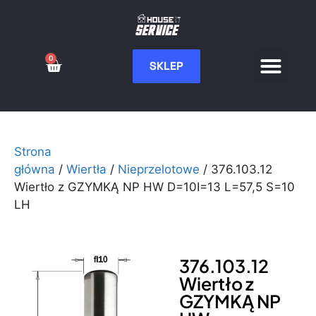
0
SKLEP
Serwis CNC
Wdrożenia i integ
Moje konto
Strona
główna
/
Wiertła
/
Nieprzelotowe
/ 376.103.12
Wiertło z GZYMKĄ NP HW D=10I=13 L=57,5 S=10
LH
376.103.12
Wiertło z
GZYMKĄ NP