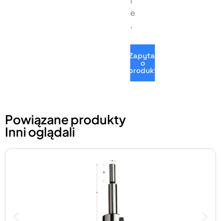
i
e
.
Zapytaj
o
produkt
Powiązane produkty
Inni oglądali